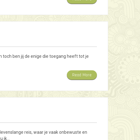
n toch ben jij de enige die toegang heeft tot je
Read More
n levenslange reis, waar je vaak onbewuste en
u ik…