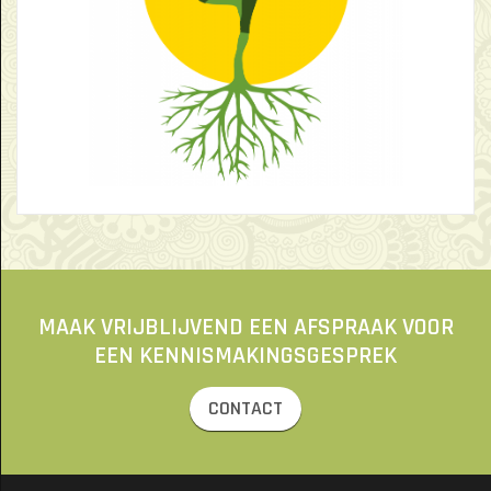
MAAK VRIJBLIJVEND EEN AFSPRAAK VOOR
EEN KENNISMAKINGSGESPREK
CONTACT