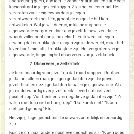
goedkeuring geeft, dan leef je zonder startbaan en zal je veel
koeienstront in je gezicht krijgen. Zo is het nu eenmaal. Het
vergroten van je eigenwaarde is je eigen
verantwoordelijkheid. En, jij bent de enige die het kan
ontwikkelen. Wat je wilt doen is, in kleine stappen, je
eigenwaarde vergroten door aan jezelf te bewijzen dat je
waardevoller bent dan je nu gelooft. En ik weet uit eigen
ervaring dat er makkelijker dingen zijn in de wereld, maar het
leven hoeft niet altijd makkelijk te zijn. Het vergroten van je
eigenwaarde, begint bij het observeren van je zelfkritiek.
Observeer je zelfkritiek
Je bent onaardig voor jezelf en dat moet stoppen! Realiseer
je dat het alleen maar je eigen gedachten zijn die jij over
jezelf hebt en deze gedachten bepalen je eigenwaarde. Als
je minderwaardig over jezelf denkt, levert dat niet veel
positiefs op. Voorbeelden van negatieve gedachtes zijn: “ Ze
willen met toch niet in hun groep”. “Dat kan ik niet.” “Ik ben
niet goed genoeg.” Etc.
Het zijn giftige gedachtes die onwaar, onredelijk en onaardig
zijn.
Buig ze om naar andere positieve gedachtes als: “Ik ben goed